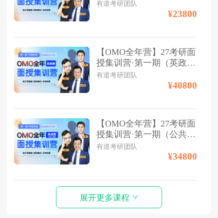
数单科）
有道考研团队
¥23800
【OMO全年营】27考研面
授集训营·第一期（英政
数）
有道考研团队
¥40800
【OMO全年营】27考研面
授集训营·第一期（公共课
双科）
有道考研团队
¥34800
展开更多课程