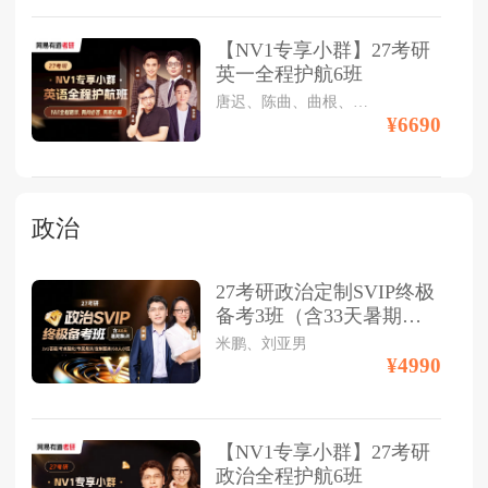
【NV1专享小群】27考研
英一全程护航6班
唐迟、陈曲、曲根、孙祥喆
¥6690
政治
27考研政治定制SVIP终极
备考3班（含33天暑期集
训）
米鹏、刘亚男
¥4990
【NV1专享小群】27考研
政治全程护航6班