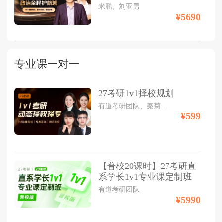
米鹏、刘亚男
¥5690
专业课一对一
27考研1v1择校规划
有道考研团队、秦菊仙、赵晶
¥599
【普校20课时】27考研直
系学长1v1专业课定制班
有道考研团队
¥5990