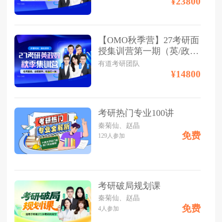
¥23800
【OMO秋季营】27考研面
授集训营第一期（英/政/
数单科）
有道考研团队
¥14800
考研热门专业100讲
秦菊仙、赵晶
免费
129
人参加
考研破局规划课
秦菊仙、赵晶
免费
4
人参加