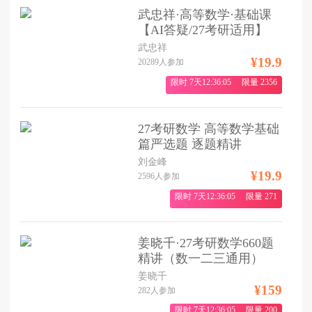
武忠祥·高等数学·基础课
【AI答疑/27考研适用】
武忠祥
¥19.9
20289
人参加
限时
7天12:36:04
限量
2356
27考研数学 高等数学基础
篇严选题 逐题精讲
刘金峰
¥19.9
2596
人参加
限时
7天12:36:04
限量
271
姜晓千·27考研数学660题
精讲（数一二三通用）
姜晓千
¥159
282
人参加
限时
7天12:36:04
限量
200