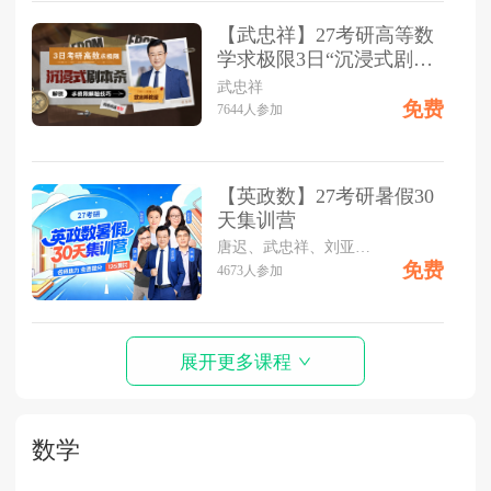
【武忠祥】27考研高等数
学求极限3日“沉浸式剧本
杀”
武忠祥
免费
7644
人参加
【英政数】27考研暑假30
天集训营
唐迟、武忠祥、刘亚男、米鹏、孙祥喆
免费
4673
人参加
展开更多课程
数学