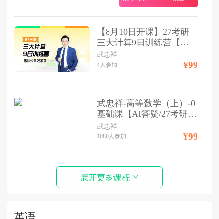
【8月10日开课】27考研
三大计算9日训练营【学
完返现】
武忠祥
¥99
4
人参加
武忠祥-高等数学（上）-0
基础课【AI答疑/27考研适
用】
武忠祥
¥99
1080
人参加
展开更多课程
英语