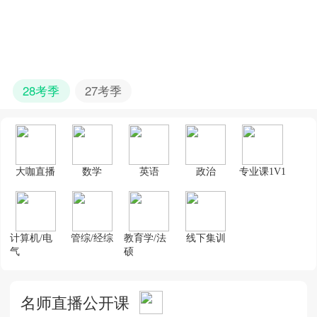
28考季
27考季
大咖直播
数学
英语
政治
专业课1V1
计算机/电
管综/经综
教育学/法
线下集训
气
硕
名师直播公开课