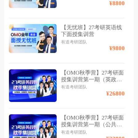
¥8800
【无忧班】27考研英语线
下面授集训营
有道考研团队
¥9800
【OMO秋季营】27考研面
授集训营第一期（英政数
三科）
有道考研团队
¥26800
【OMO秋季营】27考研面
授集训营第一期（公共课
双科）
有道考研团队