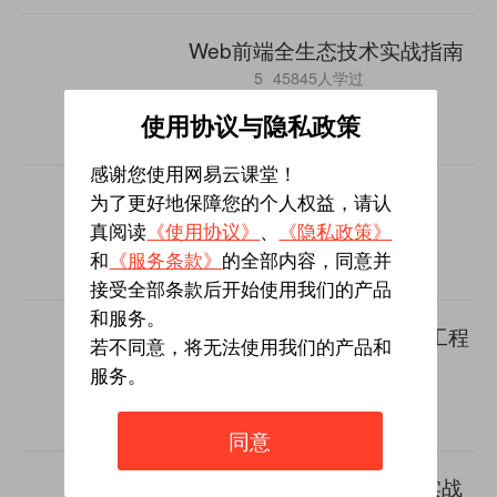
Web前端全生态技术实战指南
5
45845人学过
￥58
使用协议与隐私政策
VIP
免费
感谢您使用网易云课堂！
Python开发21天入门必备
为了更好地保障您的个人权益，请认
4.8
22427人学过
真阅读
《使用协议》
、
《隐私政策》
￥9.9
和
《服务条款》
的全部内容，同意并
接受全部条款后开始使用我们的产品
和服务。
Web前端,从零基础到全栈工程
若不同意，将无法使用我们的产品和
师
服务。
5
1512人学过
￥818
同意
微信小程序零基础到项目实战