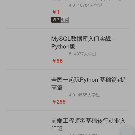
4.9
18784人学过
￥1
VIP
免费
MySQL数据库入门实战 -
Python版
5
4377人学过
￥98
全民一起玩Python 基础篇+提
高篇
4.9
4555人学过
￥299
前端工程师零基础转行就业入
门班