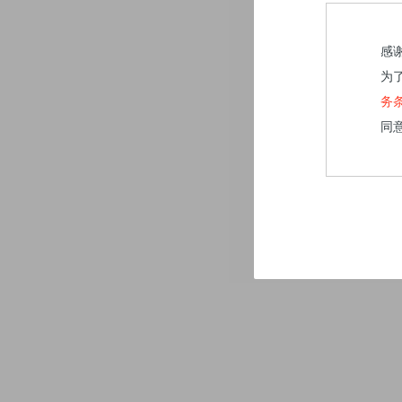
感
为
务
同