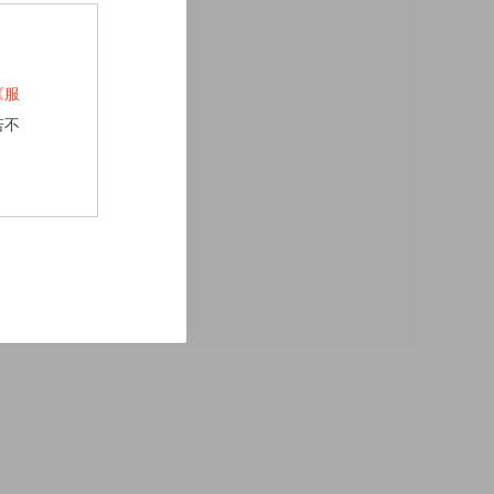
《服
若不