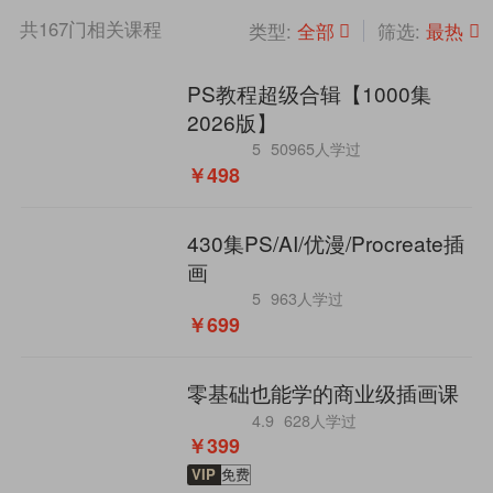
共
167
门相关课程
全部
最热
类型:
筛选:
PS教程超级合辑【1000集
2026版】
5
50965人学过
￥498
430集PS/AI/优漫/Procreate插
画
5
963人学过
￥699
零基础也能学的商业级插画课
4.9
628人学过
￥399
VIP
免费