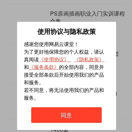
PS原画插画职业入门实训课程
合集
5
727人学过
使用协议与隐私政策
￥59.9
感谢您使用网易云课堂！
为了更好地保障您的个人权益，请认
PS+Ai+CDR+CAD平面全套
真阅读
《使用协议》
、
《隐私政策》
（446集）
和
《服务条款》
的全部内容，同意并
5
495人学过
￥89.8
接受全部条款后开始使用我们的产品
和服务。
若不同意，将无法使用我们的产品和
PS软件精讲+修图实操2合1
服务。
5
658人学过
￥69
同意
1400集