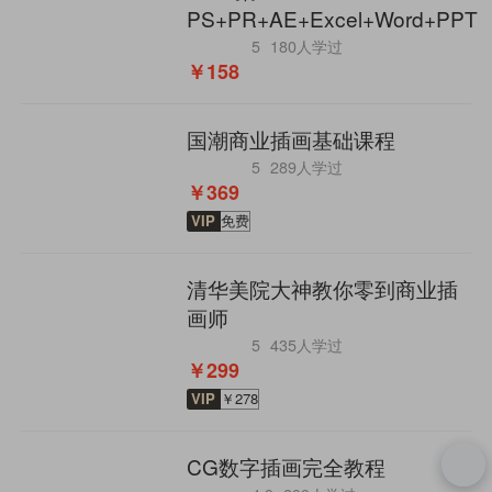
PS+PR+AE+Excel+Word+PPT
5
180人学过
￥158
国潮商业插画基础课程
5
289人学过
￥369
VIP
免费
清华美院大神教你零到商业插
画师
5
435人学过
￥299
VIP
￥278
CG数字插画完全教程