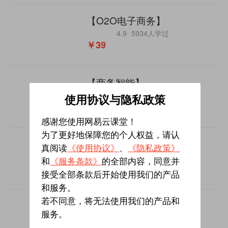
【O2O电子商务】
4.9
5934人学过
￥39
【商务智能】
5
6708人学过
使用协议与隐私政策
￥29
感谢您使用网易云课堂！
为了更好地保障您的个人权益，请认
【电子商务网站】
真阅读
《使用协议》
、
《隐私政策》
4.9
6078人学过
和
《服务条款》
的全部内容，同意并
￥49
接受全部条款后开始使用我们的产品
和服务。
若不同意，将无法使用我们的产品和
【电子商务安全】
服务。
5
6160人学过