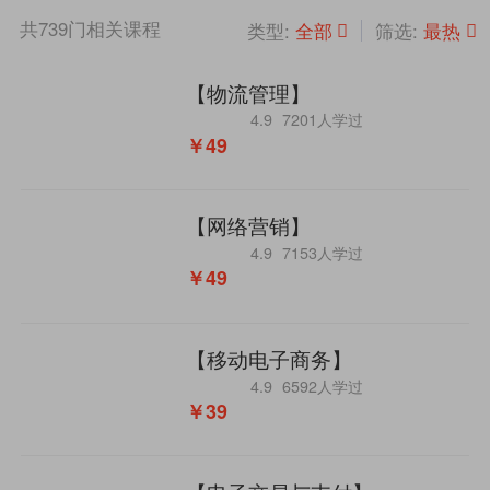
共
739
门相关课程
全部
最热
类型:
筛选:
【物流管理】
4.9
7201人学过
￥49
【网络营销】
4.9
7153人学过
￥49
【移动电子商务】
4.9
6592人学过
￥39