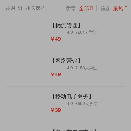
共
3419
门相关课程
全部
最热
类型:
筛选:
【物流管理】
4.9
7201人学过
￥49
【网络营销】
4.9
7153人学过
￥49
【移动电子商务】
4.9
6592人学过
￥39