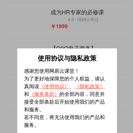
成为HR专家的必修课
4.9
1929人学过
￥1999
【O2O电子商务】
4.9
5934人学过
使用协议与隐私政策
￥39
感谢您使用网易云课堂！
为了更好地保障您的个人权益，请认
【商务智能】
真阅读
《使用协议》
、
《隐私政策》
5
6708人学过
和
《服务条款》
的全部内容，同意并
￥29
接受全部条款后开始使用我们的产品
和服务。
若不同意，将无法使用我们的产品和
【电子商务网站】
服务。
4.9
6078人学过