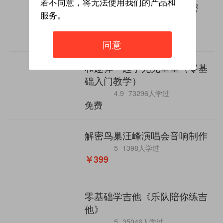
若不同意，将无法使用我们的产品和
你所不知道的唱歌十大秘密
服务。
4.7
190295人学过
免费
同意
和趣弹一起学尤克里里（零基
础入门教学）
4.9
73296人学过
免费
解密鸟巢汪峰演唱会音响制作
5
1398人学过
￥399
零基础学吉他《乐队陪你练吉
他》
5
35046人学过