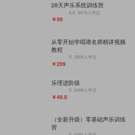
28天声乐系统训练营
4.8
2476人学过
￥99
从零开始学唱谱名师精讲视频
教程
5
2505人学过
￥299
乐理进阶级
5
2498人学过
￥49.8
（全新升级）零基础声乐训练
营
5
1091人学过