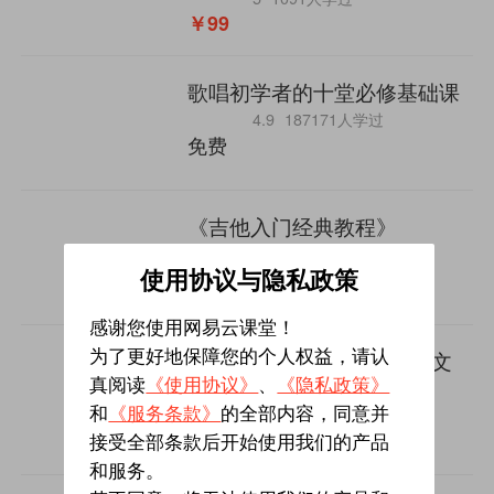
￥99
歌唱初学者的十堂必修基础课
4.9
187171人学过
免费
《吉他入门经典教程》
4.9
78416人学过
免费
使用协议与隐私政策
感谢您使用网易云课堂！
Mike Johnston架子鼓（中文
为了更好地保障您的个人权益，请认
版）
真阅读
《使用协议》
、
《隐私政策》
和
《服务条款》
的全部内容，同意并
5
542人学过
￥300
接受全部条款后开始使用我们的产品
和服务。