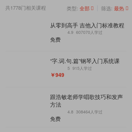
共
1778
门相关课程
全部
最热
类型:
筛选:
从零到高手 吉他入门标准教程
4.9
607070人学过
免费
“字.词.句.篇”钢琴入门系统课
5
915人学过
￥949
跟浩敏老师学唱歌技巧和发声
方法
4.8
308464人学过
免费